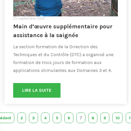
25 septembre 2021
Main d’œuvre supplémentaire pour
assistance à la saignée
La section formation de la Direction des
Techniques et du Contrôle (DTC) a organisé une
formation de trois jours de formation aux
applications stimulantes aux Domaines 3 et 4.
LIRE LA SUITE
7
cédent
2
3
4
5
6
8
9
10
1