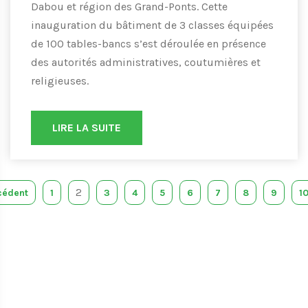
Dabou et région des Grand-Ponts. Cette
inauguration du bâtiment de 3 classes équipées
de 100 tables-bancs s’est déroulée en présence
des autorités administratives, coutumières et
religieuses.
LIRE LA SUITE
2
cédent
1
3
4
5
6
7
8
9
1